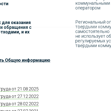
коммунальными 
ости
оператором
Региональный оп
 для оказания
твердыми комму
ти обращения с
самостоятельно
ходами, и их
не использует о
регулируемых ус
твердыми комму
ть Общую информацию
руда от 21.08.2025
руда от 27.12.2022
руда от 28.02.2022