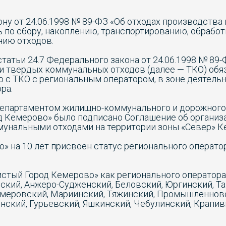
ну от 24.06.1998 № 89-ФЗ «Об отходах производства
 по сбору, накоплению, транспортированию, обработк
ию отходов.
статьи 24.7 Федерального закона от 24.06.1998 № 89
и твердых коммунальных отходов (далее — ТКО) обя
ю с ТКО с региональным оператором, в зоне деятель
ра.
 Департаментом жилищно-коммунального и дорожног
д Кемерово» было подписано Соглашение об организ
унальными отходами на территории зоны «Север» К
» на 10 лет присвоен статус регионального операт
истый Город Кемерово» как регионального оператора 
ский, Анжеро-Судженский, Беловский, Юргинский, Тай
емеровский, Мариинский, Тяжинский, Промышленнов
инский, Гурьевский, Яшкинский, Чебулинский, Крапи