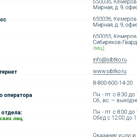
650036, Кемеровс
Мирная, д. 9, офи
650036, Кемеровс
рес
Мирная, д. 9, оф
650055, Кемеровс
Сибиряков-Гвард
лиц).
info@sibtko.ru
www.sibtko.ru
тернет
8-800-600-14-20
Пн. - пт. с 8:30 до
о оператора
Сб., вс. — выходн
Пн. - пт. с 8:00 до 
 отдела:
Обед с 12:00 до 1
ских лиц
Оказание услуги