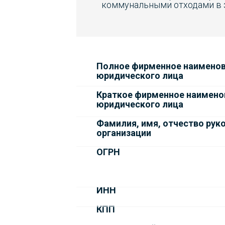
коммунальными отходами в з
Полное фирменное наимено
юридического лица
Краткое фирменное наимено
юридического лица
Фамилия, имя, отчество рук
организации
ОГРН
ИНН
КПП