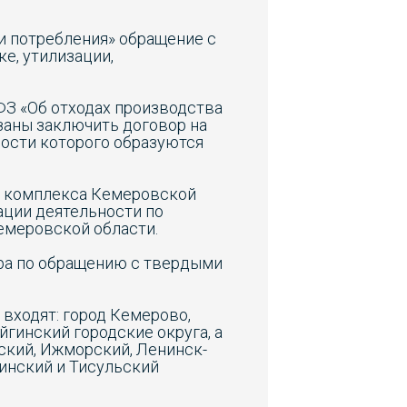
 и потребления» обращение с
е, утилизации,
-ФЗ «Об отходах производства
заны заключить договор на
ности которого образуются
о комплекса Кемеровской
ации деятельности по
емеровской области.
ора по обращению с твердыми
входят: город Кемерово,
гинский городские округа, а
ский, Ижморский, Ленинск-
винский и Тисульский