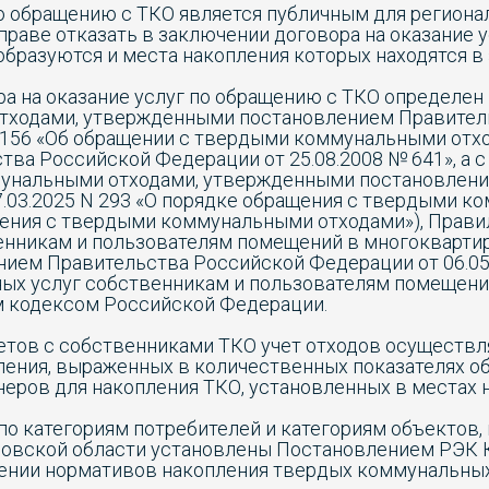
по обращению с ТКО является публичным для региона
праве отказать в заключении договора на оказание 
бразуются и места накопления которых находятся в 
а на оказание услуг по обращению с ТКО определен
тходами, утвержденными постановлением Правител
1156 «Об обращении с твердыми коммунальными отх
ва Российской Федерации от 25.08.2008 № 641», а с
унальными отходами, утвержденными постановлен
.03.2025 N 293 «О порядке обращения с твердыми 
щения с твердыми коммунальными отходами»), Прав
енникам и пользователям помещений в многоквартир
ем Правительства Российской Федерации от 06.05.
ых услуг собственникам и пользователям помещени
 кодексом Российской Федерации.
етов с собственниками ТКО учет отходов осуществл
ления, выраженных в количественных показателях об
неров для накопления ТКО, установленных в местах 
о категориям потребителей и категориям объектов,
еровской области установлены Постановлением РЭК 
влении нормативов накопления твердых коммунальных