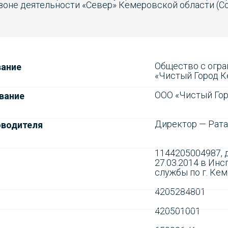
оне деятельности «Север» Кемеровской области (Сог
Общество с огр
вание
«Чистый Город 
ООО «Чистый Го
вание
Директор — Рата
оводителя
1144205004987, д
27.03.2014 в Ин
службы по г. Ке
4205284801
420501001