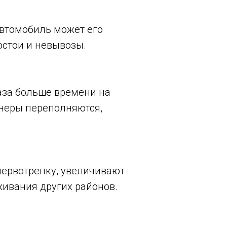
автомобиль может его
остои и невывозы.
аза больше времени на
йнеры переполняются,
нервотрепку, увеличивают
живания других районов.