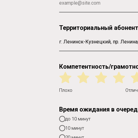
Территориальный абонент
Компетентность/грамотно
Плохо
Отлич
Время ожидания в очереди
до 10 минут
10 минут
20 минут