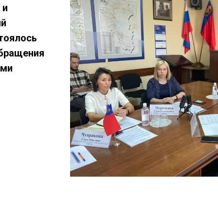
 и
ий
тоялось
обращения
ыми