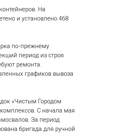
контейнеров. На
тено и установлено 468
арка по-прежнему
текший период из строя
ебуют ремонта.
овленных графиков вывоза
адок «Чистым Городом
комплексов. С начала мая
амосвалов. За период
зована бригада для ручной