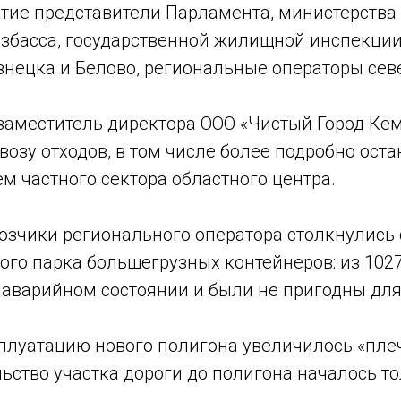
стие представители Парламента, министерств
збасса, государственной жилищной инспекции
знецка и Белово, региональные операторы севе
заместитель директора ООО «Чистый Город Кем
озу отходов, в том числе более подробно ост
м частного сектора областного центра.
возчики регионального оператора столкнулись
го парка большегрузных контейнеров: из 102
 аварийном состоянии и были не пригодны для
ксплуатацию нового полигона увеличилось «пле
льство участка дороги до полигона началось то